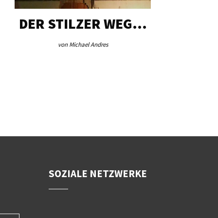
DER STILZER WEG…
AEB VI
von Michael Andres
von Re
SOZIALE NETZWERKE