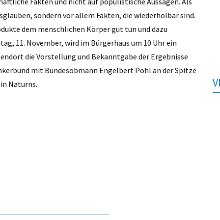
haftliche Fakten und nicht auf populistische Aussagen. Als
ksglauben, sondern vor allem Fakten, die wiederholbar sind.
odukte dem menschlichen Körper gut tun und dazu
tag, 11. November, wird im Bürgerhaus um 10 Uhr ein
bendort die Vorstellung und Bekanntgabe der Ergebnisse
 Imkerbund mit Bundesobmann Engelbert Pohl an der Spitze
V
in Naturns.