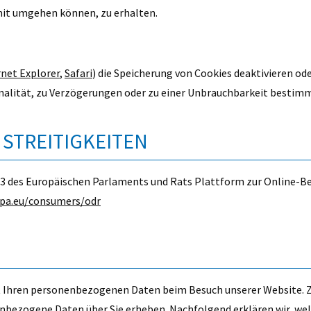
mit umgehen können, zu erhalten.
rnet Explorer
,
Safari
) die Speicherung von Cookies deaktivieren od
nalität, zu Verzögerungen oder zu einer Unbrauchbarkeit bestim
STREITIGKEITEN
3 des Europäischen Parlaments und Rats Plattform zur Online-Bei
opa.eu/consumers/odr
 Ihren personenbezogenen Daten beim Besuch unserer Website. Zu
nenbezogene Daten über Sie erheben. Nachfolgend erklären wir, wel