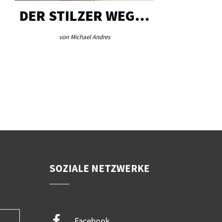
DER STILZER WEG…
AEB VI
von Michael Andres
von Re
SOZIALE NETZWERKE
Facebook