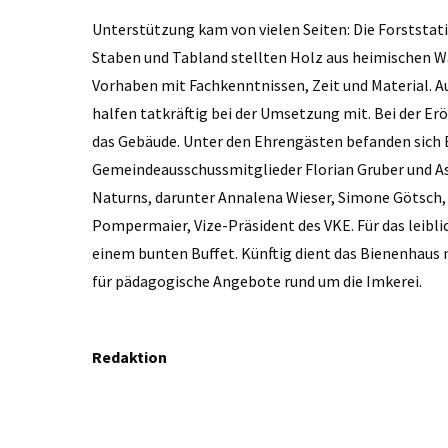
Unterstützung kam von vielen Seiten: Die Forststat
Staben und Tabland stellten Holz aus heimischen W
Vorhaben mit Fachkenntnissen, Zeit und Material. A
halfen tatkräftig bei der Umsetzung mit. Bei der Er
das Gebäude. Unter den Ehrengästen befanden sich B
Gemeindeausschussmitglieder Florian Gruber und Ast
Naturns, darunter Annalena Wieser, Simone Götsch,
Pompermaier, Vize-Präsident des VKE. Für das leibl
einem bunten Buffet. Künftig dient das Bienenhaus n
für pädagogische Angebote rund um die Imkerei.
Redaktion