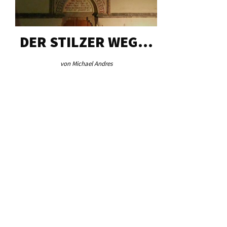
DER STILZER WEG…
AEB VI
von Michael Andres
von Re