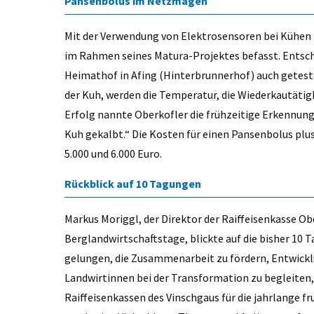
Pansenbolus im Netzmagen
Mit der Verwendung von Elektrosensoren bei Kühen 
im Rahmen seines Matura-Projektes befasst. Entschi
Heimathof in Afing (Hinterbrunnerhof) auch getes
der Kuh, werden die Temperatur, die Wiederkautäti
Erfolg nannte Oberkofler die frühzeitige Erkennung
Kuh gekalbt.“ Die Kosten für einen Pansenbolus plus
5.000 und 6.000 Euro.
Rückblick auf 10 Tagungen
Markus Moriggl, der Direktor der Raiffeisenkasse Ob
Berglandwirtschaftstage, blickte auf die bisher 10 T
gelungen, die Zusammenarbeit zu fördern, Entwick
Landwirtinnen bei der Transformation zu begleiten,
Raiffeisenkassen des Vinschgaus für die jahrlange f