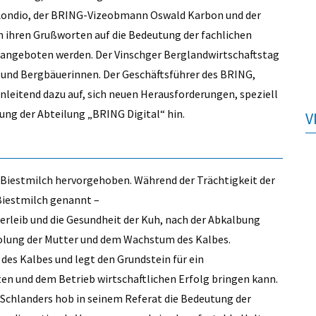
a Aondio, der BRING-Vizeobmann Oswald Karbon und der
ihren Grußworten auf die Bedeutung der fachlichen
 angeboten werden. Der Vinschger Berglandwirtschaftstag
n und Bergbäuerinnen. Der Geschäftsführer des BRING,
einleitend dazu auf, sich neuen Herausforderungen, speziell
ndung der Abteilung „BRING Digital“ hin.
V
r Biestmilch hervorgehoben. Während der Trächtigkeit der
Biestmilch genannt –
terleib und die Gesundheit der Kuh, nach der Abkalbung
rholung der Mutter und dem Wachstum des Kalbes.
es Kalbes und legt den Grundstein für ein
lten und dem Betrieb wirtschaftlichen Erfolg bringen kann.
chlanders hob in seinem Referat die Bedeutung der