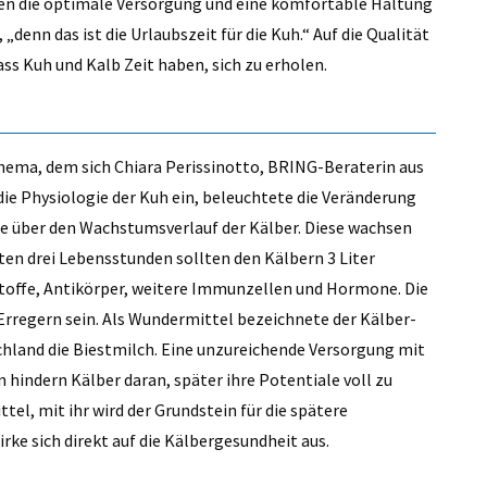
ien die optimale Versorgung und eine komfortable Haltung
„denn das ist die Urlaubszeit für die Kuh.“ Auf die Qualität
ass Kuh und Kalb Zeit haben, sich zu erholen.
Thema, dem sich Chiara Perissinotto, BRING-Beraterin aus
die Physiologie der Kuh ein, beleuchtete die Veränderung
te über den Wachstumsverlauf der Kälber. Diese wachsen
sten drei Lebensstunden sollten den Kälbern 3 Liter
toffe, Antikörper, weitere Immunzellen und Hormone. Die
 Erregern sein. Als Wundermittel bezeichnete der Kälber-
hland die Biestmilch. Eine unzureichende Versorgung mit
 hindern Kälber daran, später ihre Potentiale voll zu
tel, mit ihr wird der Grundstein für die spätere
rke sich direkt auf die Kälbergesundheit aus.