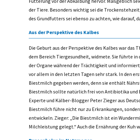
Fütterung vor der Abkalbung hervor. Maßgeblich se
der Tiere. Besonders wichtig sei die Trockenstehzeit, 
des Grundfutters sei ebenso zu achten, wie darauf, d
Aus der Perspektive des Kalbes
Die Geburt aus der Perspektive des Kalbes war das 
dem Bereich Tiergesundheit, widmete. Sie führte in 
der Organe während der Trächtigkeit und informier
vor allem in den letzten Tagen sehr stark. In den er
Biestmilch gegeben werden, denn sie enthält Nährs
Biestmilch sollte natürlich frei von Antibiotika und
Experte und Kälber-Blogger Peter Zieger aus Deutsc
Biestmilch führe nicht nur zu Erkrankungen, sondern
entwickeln. Zieger: „Die Biestmilch ist ein Wundermit
Milchleistung gelegt.“ Auch die Ernährung der Kuh wi