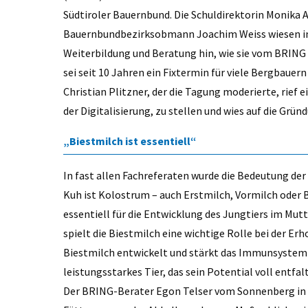
Südtiroler Bauernbund. Die Schuldirektorin Monik
Bauernbundbezirksobmann Joachim Weiss wiesen in 
Weiterbildung und Beratung hin, wie sie vom BRING
sei seit 10 Jahren ein Fixtermin für viele Bergbauer
Christian Plitzner, der die Tagung moderierte, rief 
der Digitalisierung, zu stellen und wies auf die Grü
„Biestmilch ist essentiell“
In fast allen Fachreferaten wurde die Bedeutung de
Kuh ist Kolostrum – auch Erstmilch, Vormilch oder 
essentiell für die Entwicklung des Jungtiers im Mut
spielt die Biestmilch eine wichtige Rolle bei der E
Biestmilch entwickelt und stärkt das Immunsystem d
leistungsstarkes Tier, das sein Potential voll entfa
Der BRING-Berater Egon Telser vom Sonnenberg in S