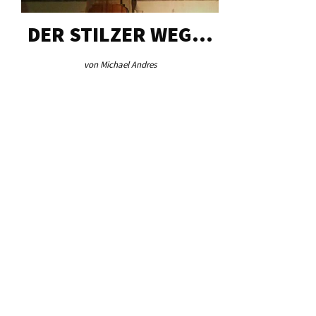
DER STILZER WEG…
AEB VI
von Michael Andres
von Re