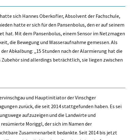
hatte sich Hannes Oberkofler, Absolvent der Fachschule,
eden hatte er sich für den Pansenbolus, den er auf seinem
tet hat. Mit dem Pansenbolus, einem Sensor im Netzmagen
gkeit, die Bewegung und Wasseraufnahme gemessen. Als
 der Abkalbung: „15 Stunden nach der Alarmierung hat die
 Zubehör sind allerdings beträchtlich, sie liegen zwischen
ervinschgau und Hauptinitiator der Vinschger
agungen zurück, die seit 2014 stattgefunden haben. Es sei
lungswege aufzuzeigen und die Landwirte und
 resümierte Moriggl, der sich im Namen der
ruchtbare Zusammenarbeit bedankte. Seit 2014 bis jetzt