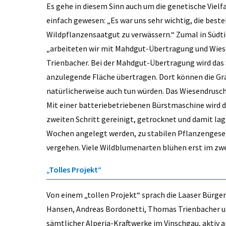
Es gehe in diesem Sinn auch um die genetische Vielf
einfach gewesen: „Es war uns sehr wichtig, die bes
Wildpflanzensaatgut zu verwässern.“ Zumal in Südt
„arbeiteten wir mit Mahdgut-Übertragung und Wies
Trienbacher. Bei der Mahdgut-Übertragung wird das 
anzulegende Fläche übertragen. Dort können die Gr
natürlicherweise auch tun würden. Das Wiesendrusc
Mit einer batteriebetriebenen Bürstmaschine wird d
zweiten Schritt gereinigt, getrocknet und damit lag
Wochen angelegt werden, zu stabilen Pflanzengesel
vergehen. Viele Wildblumenarten blühen erst im zwei
„Tolles Projekt“
Von einem „tollen Projekt“ sprach die Laaser Bürge
Hansen, Andreas Bordonetti, Thomas Trienbacher u
sämtlicher Alperia-Kraftwerke im Vinschgau, aktiv an