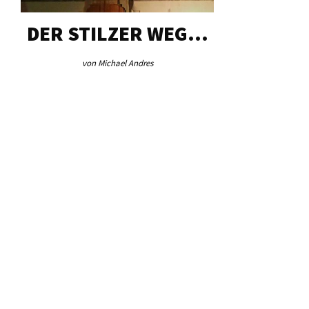
DER STILZER WEG…
AEB VI
von Michael Andres
von Re