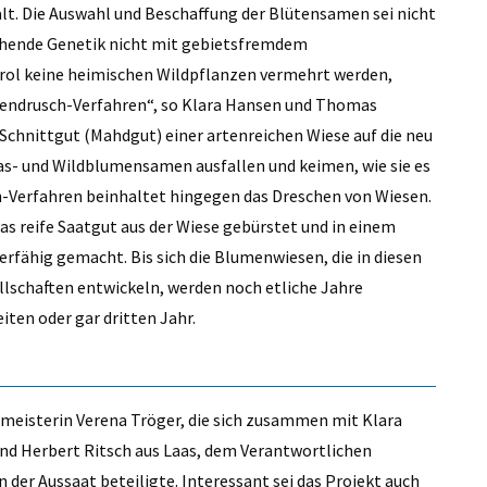
alt. Die Auswahl und Beschaffung der Blütensamen sei nicht
tehende Genetik nicht mit gebietsfremdem
irol keine heimischen Wildpflanzen vermehrt werden,
endrusch-Verfahren“, so Klara Hansen und Thomas
Schnittgut (Mahdgut) einer artenreichen Wiese auf die neu
as- und Wildblumensamen ausfallen und keimen, wie sie es
h-Verfahren beinhaltet hingegen das Dreschen von Wiesen.
as reife Saatgut aus der Wiese gebürstet und in einem
erfähig gemacht. Bis sich die Blumenwiesen, die in diesen
lschaften entwickeln, werden noch etliche Jahre
ten oder gar dritten Jahr.
rmeisterin Verena Tröger, die sich zusammen mit Klara
nd Herbert Ritsch aus Laas, dem Verantwortlichen
 der Aussaat beteiligte. Interessant sei das Projekt auch