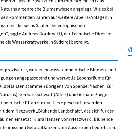
hen zu lassen. Zusätzlich zum Pilotprojekt in Laas
in Naturns artenreiche Blumenwiesen angelegt. Wie es bei
 in den kommenden Jahren auf weitere Alperia-Anlagen in
 ist eine der sechs Säulen der europäischen
agen“, sagte Andreas Bordonetti, der Technische Direktor
he die Wasserkraftwerke in Südtirol betreibt.
V
er präzisierte, wurden bewusst einheimische Blumen- und
ingungen angepasst sind und wertvolle Lebensräume für
 Wildpflanzen stammen übrigens von Spenderflächen. Zur
Naturns), Gerhard Schwalt (Allitz) und Gerhard Plieger
für heimische Pflanzen und Tiere geschaffen werden.
it dem Netzwerk „Blühende Landschaft“, das sich für den
sräumen einsetzt. Klara Hansen vom Netzwerk „Blühende
 der heimischen Gefäßpflanzen vom Aussterben bedroht sei.