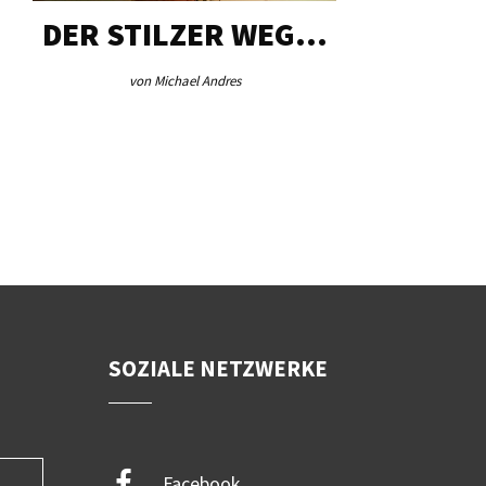
DER STILZER WEG…
AEB VI
von Michael Andres
von Re
SOZIALE NETZWERKE
Facebook