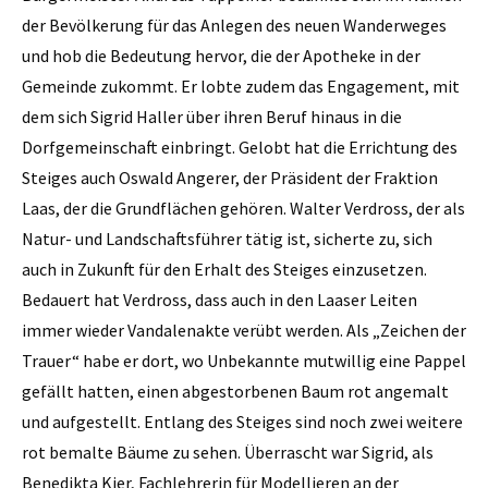
der Bevölkerung für das Anlegen des neuen Wanderweges
und hob die Bedeutung hervor, die der Apotheke in der
Gemeinde zukommt. Er lobte zudem das Engagement, mit
dem sich Sigrid Haller über ihren Beruf hinaus in die
Dorfgemeinschaft einbringt. Gelobt hat die Errichtung des
Steiges auch Oswald Angerer, der Präsident der Fraktion
Laas, der die Grundflächen gehören. Walter Verdross, der als
Natur- und Landschaftsführer tätig ist, sicherte zu, sich
auch in Zukunft für den Erhalt des Steiges einzusetzen.
Bedauert hat Verdross, dass auch in den Laaser Leiten
immer wieder Vandalenakte verübt werden. Als „Zeichen der
Trauer“ habe er dort, wo Unbekannte mutwillig eine Pappel
gefällt hatten, einen abgestorbenen Baum rot angemalt
und aufgestellt. Entlang des Steiges sind noch zwei weitere
rot bemalte Bäume zu sehen. Überrascht war Sigrid, als
Benedikta Kier, Fachlehrerin für Modellieren an der