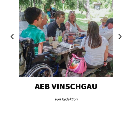
G…
AEB VINSCHGAU
VE
„
von Redaktion