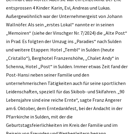
entsprossen 4 Kinder: Karin, Evi, Andreas und Lukas.
Außergewöhnlich war der Unternehmergeist von Johann
Wallnöfer. Als sein „erstes Lokal“ nannte er in seinen
„Memoiren“ (siehe der Vinschger Nr. 7/2024) die „Alte Post“
in Prad. Es folgten der Umzug ins „Paradies“ nach Sulden
und weitere Etappen: Hotel „Tembl“ in Sulden (heute
„Cristallo“), Berghotel Franzenshöhe, „Chalet Andy“ in
Schenna, Hotel „Post“ in Sulden. Immer etwas Zeit fand der
Post-Hansi neben seiner Familie und den
unternehmerischen Tätigkeiten auch für seine sportlichen
Leidenschaften, speziell für das Skibob- und Skifahren. „90
Lebensjahre sind eine reiche Ernte“, sagte Franz Angerer
am 6. Oktober, dem Erntedankfest, bei der Andacht in der
Pfarrkirche in Sulden, mit der die
Geburtstagsfeierlichkeiten im Kreis der Familie und im
Beisein von Freunden und Wegbegleitern begann.