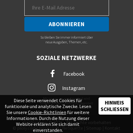
So bleiben Sie immer informiert über
neue Ausgaben, Themen, etc.
SOZIALE NETZWERKE
Facebook
Instagram
Mit immer neuem Newsfeed wird
Diese Seite verwendet Cookies für
HINWEIS
unsere Online-Community begeistert
funktionale und analytische Zwecke. Lesen
SCHLIESSEN
Sie unsere
Cookie-Richtlinien
für weitere
Informationen. Durch die Nutzung dieser
der Vinschger © 2026 - Alle Rechte vorbehalten
Website erklären Sie sich damit
©
piloly.com
|
Impressum
|
Netiquette
|
Sitemap
|
Kontakt
einverstanden.