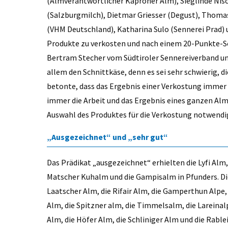
(Almverantwortlicher Kaproner Alm), Sieglinde Nis
(Salzburgmilch), Dietmar Griesser (Degust), Thomas
(VHM Deutschland), Katharina Sulo (Sennerei Prad) u
Produkte zu verkosten und nach einem 20-Punkte-Sc
Bertram Stecher vom Südtiroler Sennereiverband und
allem den Schnittkäse, denn es sei sehr schwierig, d
betonte, dass das Ergebnis einer Verkostung immer
immer die Arbeit und das Ergebnis eines ganzen Alm
Auswahl des Produktes für die Verkostung notwendi
„Ausgezeichnet“ und „sehr gut“
Das Prädikat „ausgezeichnet“ erhielten die Lyfi Alm,
Matscher Kuhalm und die Gampisalm in Pfunders. Di
Laatscher Alm, die Rifair Alm, die Gamperthun Alpe
Alm, die Spitzner alm, die Timmelsalm, die Lareinal
Alm, die Höfer Alm, die Schliniger Alm und die Rab