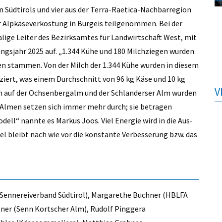
n Südtirols und vier aus der Terra-Raetica-Nachbarregion
er Alpkäseverkostung in Burgeis teilgenommen. Bei der
ige Leiter des Bezirksamtes für Landwirtschaft West, mit
ungsjahr 2025 auf. „1.344 Kühe und 180 Milchziegen wurden
en stammen. Von der Milch der 1.344 Kühe wurden in diesem
iert, was einem Durchschnitt von 96 kg Käse und 10 kg
V
en auf der Ochsenbergalm und der Schlanderser Alm wurden
n Almen setzen sich immer mehr durch; sie betragen
ell“ nannte es Markus Joos. Viel Energie wird in die Aus-
el bleibt nach wie vor die konstante Verbesserung bzw. das
 (Sennereiverband Südtirol), Margarethe Buchner (HBLFA
tner (Senn Kortscher Alm), Rudolf Pinggera