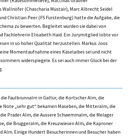
chler (Käsesommeliere), Matthias Grabner
 Wallnöfer (Chascharia Müstair), Marc Albrecht Seidel
nd Christian Peer (FS Fürstenburg) hatte die Aufgabe, die
hema zu bewerten. Begleitet wurden sie dabei von
 Fachlehrerin Elisabeth Haid. Ein Jurymitglied lobte vor
iesen in so hoher Qualität herzustellen. Markus Joos
 eine Momentaufnahme eines Käselaibes sei und nicht
sommers widerspiegele. Es sei auch immer Glück bei der
g.
 die Faulbrunnalm in Galtür, die Kortscher Alm, die
e Note „sehr gut“ bekamen Maseben, die Mitteralm, die
, die Prader Alm, die Aussere Schwemmalm, die Melager
pe, die Bruggeralm, die Kreuzwiesen Alm, die Kaproner
leid Alm. Einige Hundert Besucherinnen und Besucher haben