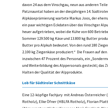
davon 24 aus dem Vinschgau, neun aus anderen Teile
Patznauntal haben an der diesjährigen 14. Südtirol
Alpkäseprämierung wartete Markus Joos, der ehemal
ein paar wichtigen Eckdaten über das Vinschger Alp
heuer aufgetrieben, wobei die Kühe von 600 Betrieb
Sommer 129.500 kg Käse und 13.800 kg Butter produz
Butter pro Alpkuh bedeutet. Von den rund 180 Zieg
2.100 kg Ziegenkäse produziert.“ Die Frauen auf de
inzwischen 47 Prozent des Personals, ein „Sondermod
und Weiterbildung des Alppersonals gesteckt; das Zi
Halten der Qualität der Alpprodukte.
Lob für Südtiroler Schnittkäse
Eine 12-köpfige Fachjury mit Andreas Österreicher
Rotholz), Elke Öfner (HBLFA Rotholz), Florian Plat