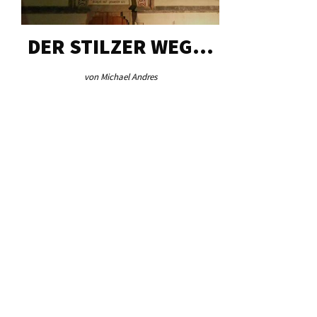
DER STILZER WEG…
AEB VI
von Michael Andres
von Re