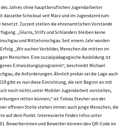
ng des Jahres ohne hauptberuflichen Jugendarbeiter
ilt dasselbe Schicksal seit März und im Jugendzentrum
te besetzt. Zurzeit stellen die ehrenamtlichen Vorstände
ügung. „Glurns, Stilfs und Schlanders bleiben keine
inschgau und Mittelvinschgau. Seit einem Jahr wurden
Erfolg. „Wir suchen Vorbilder, Menschen die mitten im
gen Menschen. Eine sozialpädagogische Ausbildung ist
eigenes Entwicklungsprogramm“, beschreibt Michael
schgau, die Anforderungen.
Ähnlich prekär sei die Lage auch
19 gibt es nun diese Einrichtung, die seit Beginn an mit
ch noch nichts unter Mobiler Jugendarbeit vorstellen,
erbungen retten können,“ ist Tobias Stecher von der
einer offenen Stelle stehen immer auch junge Menschen, die
te auf dem Punkt. Interessierte finden Infos unter
00001. Bewerberinnen und Bewerber können den QR-Code im