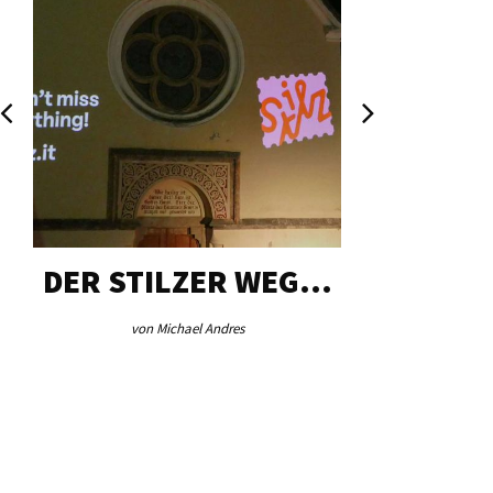
DER STILZER WEG…
AEB VI
von Michael Andres
von Re