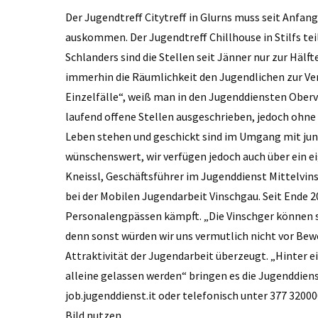
Der Jugendtreff Citytreff in Glurns muss seit Anfa
auskommen. Der Jugendtreff Chillhouse in Stilfs te
Schlanders sind die Stellen seit Jänner nur zur Hälf
immerhin die Räumlichkeit den Jugendlichen zur Verf
Einzelfälle“, weiß man in den Jugenddiensten Oberv
laufend offene Stellen ausgeschrieben, jedoch ohne 
Leben stehen und geschickt sind im Umgang mit jun
wünschenswert, wir verfügen jedoch auch über ein 
Kneissl, Geschäftsführer im Jugenddienst Mittelvin
bei der Mobilen Jugendarbeit Vinschgau. Seit Ende 20
Personalengpässen kämpft. „Die Vinschger können si
denn sonst würden wir uns vermutlich nicht vor Bew
Attraktivität der Jugendarbeit überzeugt. „Hinter 
alleine gelassen werden“ bringen es die Jugenddiens
job.jugenddienst.it oder telefonisch unter 377 32
Bild nutzen.