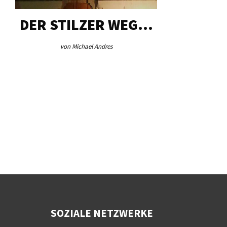
DER STILZER WEG…
AEB VI
von Michael Andres
von Re
SOZIALE NETZWERKE