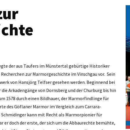
zur
ichte
gte der aus Taufers im Münstertal gebürtige Historiker
ne Recherchen zur Marmorgeschichte im Vinschgau vor. Sein
dwerk von Hansjörg Telfser gesehen werden. Beginnend bei
 die Arkadengänge von Dornsberg und der Churburg bis hin
 1578 durch einen Bildhauer, der Marmorfindlinge für
ärte des Göflaner Marmor im Vergleich zum Carrara-
 Schmidinger kann mit Recht als Marmorpionier für
ar er doch der erste, der sich um die Abbaurechte bemühte,