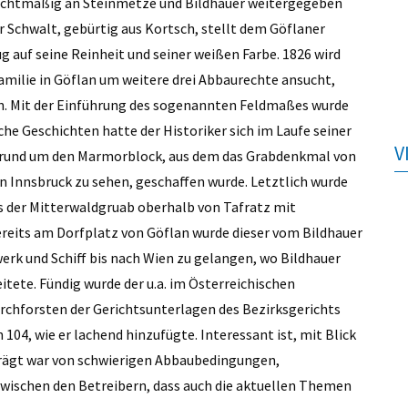
rechtmäßig an Steinmetze und Bildhauer weitergegeben
 Schwalt, gebürtig aus Kortsch, stellt dem Göflaner
g auf seine Reinheit und seiner weißen Farbe. 1826 wird
amilie in Göflan um weitere drei Abbaurechte ansucht,
en. Mit der Einführung des sogenannten Feldmaßes wurde
che Geschichten hatte der Historiker sich im Laufe seiner
V
 rund um den Marmorblock, aus dem das Grabdenkmal von
n Innsbruck zu sehen, geschaffen wurde. Letztlich wurde
 der Mitterwaldgruab oberhalb von Tafratz mit
reits am Dorfplatz von Göflan wurde dieser vom Bildhauer
erk und Schiff bis nach Wien zu gelangen, wo Bildhauer
tete. Fündig wurde der u.a. im Österreichischen
urchforsten der Gerichtsunterlagen des Bezirksgerichts
 104, wie er lachend hinzufügte. Interessant ist, mit Blick
eprägt war von schwierigen Abbaubedingungen,
wischen den Betreibern, dass auch die aktuellen Themen