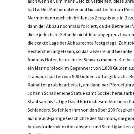
auch wenn er, um mehr Geld zu verdienen, diese un
hatte. Der Mathematiker und Gutachter Simon Peter
Marmor dann auch ein brillantes Zeugnis aus in Bezu
dann der Abbau nochmals forciert, da die Betreiberf
diese jedoch im Gelände nicht klar abgegrenzt war
die exakte Lage der Abbaurechte festgelegt. Zahlrei
Recherchen angelesen, so das Gezerre und Gezanke
Andreas Hofer, heute in der Schwarzmander-Kirche i
ein Marmorblock im Gegenwert von 1.000 Gulden aus
Transportkosten von 900 Gulden zu Tal gebracht. Be
Rainalter grob bearbeitet, um dann per Pferdefuhrw
Johann Schaller eine Statue samt Sockel herausarbei
Staatsarchiv tätige David Fliri insbesondere beim D
Schlanders. So fehlen ihm von den über 200 Faszikeln
auf die 300-jährige Geschichte des Marmors, die g
herausforderndem Abtransport und Streitigkeiten z