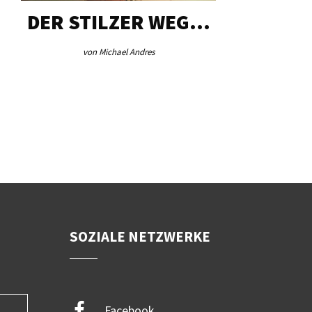
DER STILZER WEG…
AEB VI
von Michael Andres
von Re
SOZIALE NETZWERKE
Facebook