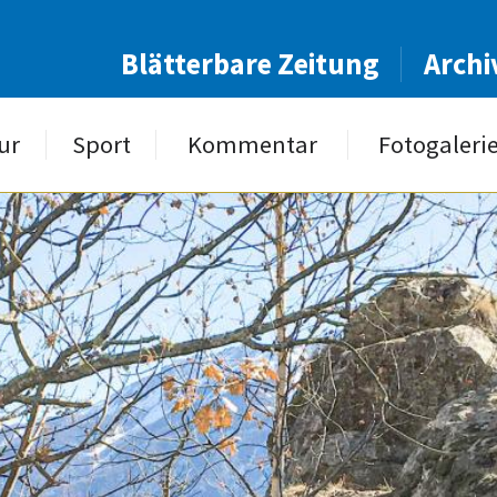
Blätterbare Zeitung
Archi
ur
Sport
Kommentar
Fotogaleri