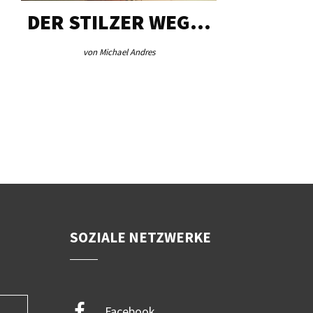
DER STILZER WEG…
AEB VI
von Michael Andres
von Re
SOZIALE NETZWERKE
Facebook