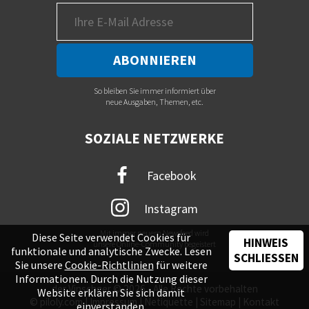
So bleiben Sie immer informiert über
neue Ausgaben, Themen, etc.
SOZIALE NETZWERKE
Facebook
Instagram
Mit immer neuem Newsfeed wird
Diese Seite verwendet Cookies für
HINWEIS
unsere Online-Community begeistert
funktionale und analytische Zwecke. Lesen
SCHLIESSEN
Sie unsere
Cookie-Richtlinien
für weitere
Informationen. Durch die Nutzung dieser
der Vinschger © 2026 - Alle Rechte vorbehalten
Website erklären Sie sich damit
©
piloly.com
|
Impressum
|
Netiquette
|
Sitemap
|
Kontakt
einverstanden.