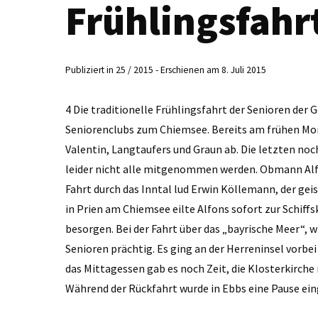
Frühlingsfahr
Publiziert in 25 / 2015 - Erschienen am 8. Juli 2015
4 Die traditionelle Frühlingsfahrt der Senioren der
Seniorenclubs zum Chiemsee. Bereits am frühen Morge
Valentin, Langtaufers und Graun ab. Die letzten no
leider nicht alle mitgenommen werden. Obmann Alf
Fahrt durch das Inntal lud Erwin Köllemann, der gei
in Prien am Chiemsee eilte Alfons sofort zur Schiffsk
besorgen. Bei der Fahrt über das „bayrische Meer“, w
Senioren prächtig. Es ging an der Herreninsel vorbei
das Mittagessen gab es noch Zeit, die Klosterkirche
Während der Rückfahrt wurde in Ebbs eine Pause ein