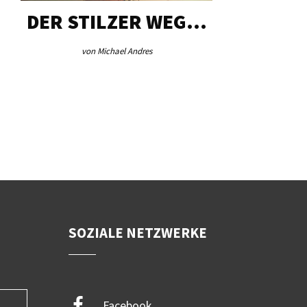
DER STILZER WEG…
AEB VI
von Michael Andres
von Re
SOZIALE NETZWERKE
Facebook