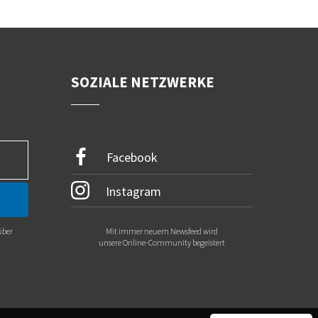
SOZIALE NETZWERKE
Facebook
Instagram
über
Mit immer neuem Newsfeed wird
.
unsere Online-Community begeistert