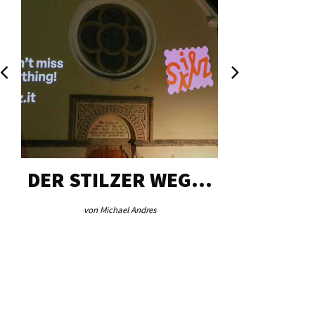
DER STILZER WEG…
AEB VI
von Michael Andres
von Re