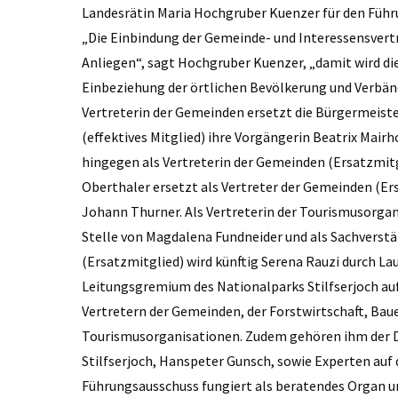
Landesrätin Maria Hochgruber Kuenzer für den Führ
„Die Einbindung der Gemeinde- und Interessensvertre
Anliegen“, sagt Hochgruber Kuenzer, „damit wird di
Einbeziehung der örtlichen Bevölkerung und Verbän
Vertreterin der Gemeinden ersetzt die Bürgermeiste
(effektives Mitglied) ihre Vorgängerin Beatrix Mair
hingegen als Vertreterin der Gemeinden (Ersatzmitgl
Oberthaler ersetzt als Vertreter der Gemeinden (E
Johann Thurner. Als Vertreterin der Tourismusorgan
Stelle von Magdalena Fundneider und als Sachverst
(Ersatzmitglied) wird künftig Serena Rauzi durch Lau
Leitungsgremium des Nationalparks Stilfserjoch auf 
Vertretern der Gemeinden, der Forstwirtschaft, B
Tourismusorganisationen. Zudem gehören ihm der D
Stilfserjoch, Hanspeter Gunsch, sowie Experten auf
Führungsausschuss fungiert als beratendes Organ und