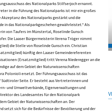
ungsausschuss des Nationalparks Stilfserjoch ernannt.
ter in die Führung des Nationalparks ist mir ein großes
e Akzeptanz des Nationalparks gestärkt und die
de in das Nationalparkgeschehen gewährleistet.“ Als
rin von Taufers im Münstertal, Roselinde Gunsch
hofer. Die Laaser Bürgermeisterin Verena Tröger nimmt
ied) die Stelle von Roselinde Gunsch ein. Christian
rsatzmitglied) künftig den Laaser Gemeindereferenten
isationen (Ersatzmitglied) tritt Verena Niederegger an die
ändige auf dem Gebiet der Naturwissenschaften
ra Polonioli ersetzt. Der Führungsausschuss ist das
Südtiroler Seite. Er besteht aus Vertreterinnen und
auern- und Umweltverbände, Eigenverwaltungen und
V
irektor des Landesamtes für den Nationalpark
 dem Gebiet der Naturwissenschaften an. Der
 setzt sich für die Bedürfnisse der Bevölkerung und der