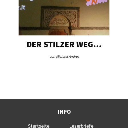
DER STILZER WEG…
A
von Michael Andres
INFO
Startseite
Leserbriefe