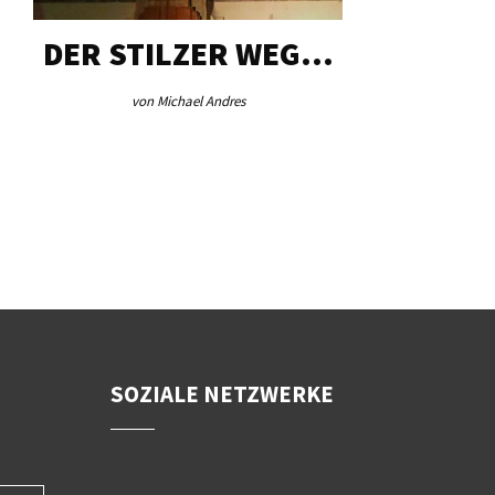
DER STILZER WEG…
AEB VI
von Michael Andres
von Re
SOZIALE NETZWERKE