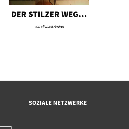
DER STILZER WEG…
AEB VI
von Michael Andres
von Re
SOZIALE NETZWERKE