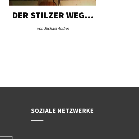
DER STILZER WEG…
AEB VI
von Michael Andres
von Re
SOZIALE NETZWERKE