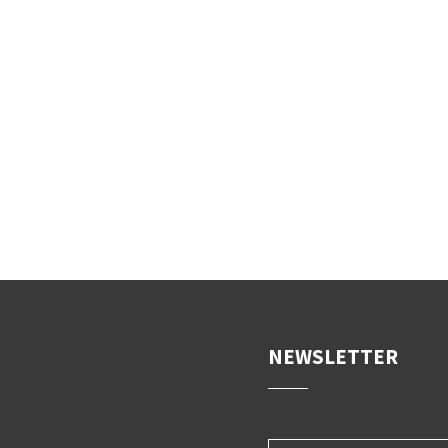
DER S
v
NEWSLETTER