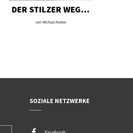
DER STILZER WEG…
AEB VI
von Michael Andres
von Re
SOZIALE NETZWERKE
Facebook