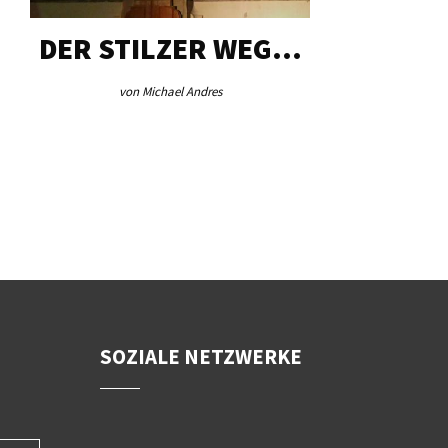
DER STILZER WEG…
AEB VI
von Michael Andres
von Re
SOZIALE NETZWERKE