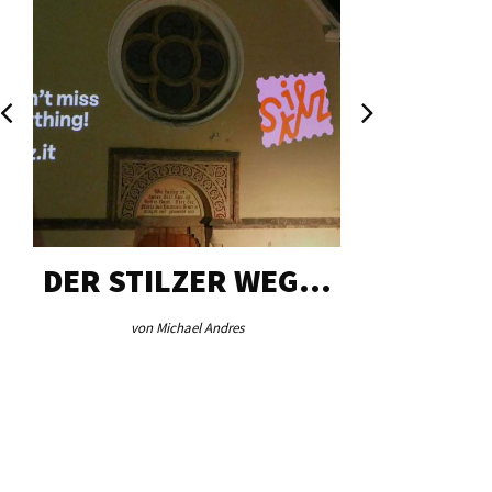
DER STILZER WEG…
AEB VI
von Michael Andres
von Re