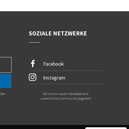
SOZIALE NETZWERKE
Facebook
Instagram
über
Mit immer neuem Newsfeed wird
.
unsere Online-Community begeistert