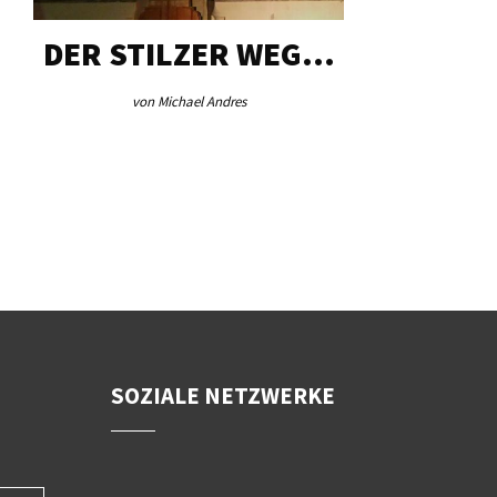
DER STILZER WEG…
AEB VI
von Michael Andres
von Re
SOZIALE NETZWERKE