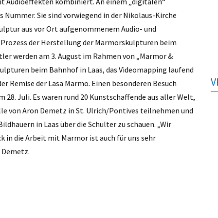
t Audioeffekten kombiniert. An einem „digitalen“
 Nummer. Sie sind vorwiegend in der Nikolaus-Kirche
skulptur aus vor Ort aufgenommenem Audio- und
 Prozess der Herstellung der Marmorskulpturen beim
stler werden am 3. August im Rahmen von „Marmor &
Skulpturen beim Bahnhof in Laas, das Videomapping laufend
V
n der Remise der Lasa Marmo. Einen besonderen Besuch
 28. Juli. Es waren rund 20 Kunstschaffende aus aller Welt,
lle von Aron Demetz in St. Ulrich/Pontives teilnehmen und
ildhauern in Laas über die Schulter zu schauen. „Wir
k in die Arbeit mit Marmor ist auch für uns sehr
n Demetz.