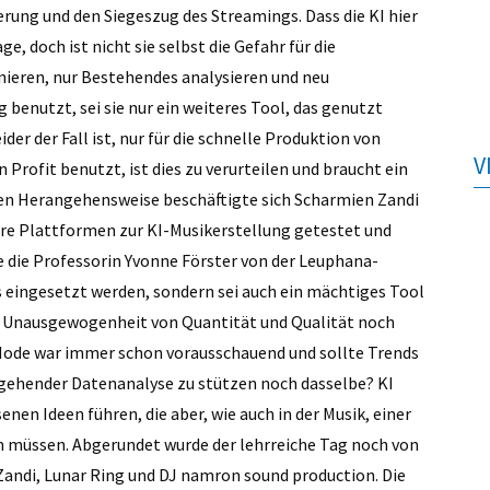
ierung und den Siegeszug des Streamings. Dass die KI hier
, doch ist nicht sie selbst die Gefahr für die
nieren, nur Bestehendes analysieren und neu
benutzt, sei sie nur ein weiteres Tool, das genutzt
er der Fall ist, nur für die schnelle Produktion von
V
Profit benutzt, ist dies zu verurteilen und braucht ein
n Herangehensweise beschäftigte sich Scharmien Zandi
ere Plattformen zur KI-Musikerstellung getestet und
e die Professorin Yvonne Förster von der Leuphana-
s eingesetzt werden, sondern sei auch ein mächtiges Tool
ie Unausgewogenheit von Quantität und Qualität noch
: Mode war immer schon vorausschauend und sollte Trends
efgehender Datenanalyse zu stützen noch dasselbe? KI
en Ideen führen, die aber, wie auch in der Musik, einer
 müssen. Abgerundet wurde der lehrreiche Tag noch von
andi, Lunar Ring und DJ namron sound production. Die