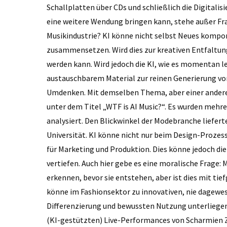
Schallplatten über CDs und schließlich die Digitalis
eine weitere Wendung bringen kann, stehe außer Frage
Musikindustrie? KI könne nicht selbst Neues kompo
zusammensetzen. Wird dies zur kreativen Entfaltung 
werden kann. Wird jedoch die KI, wie es momentan leid
austauschbarem Material zur reinen Generierung von 
Umdenken. Mit demselben Thema, aber einer andere
unter dem Titel „WTF is AI Music?“. Es wurden mehr
analysiert. Den Blickwinkel der Modebranche liefert
Universität. KI könne nicht nur beim Design-Prozes
für Marketing und Produktion. Dies könne jedoch d
vertiefen. Auch hier gebe es eine moralische Frage
erkennen, bevor sie entstehen, aber ist dies mit ti
könne im Fashionsektor zu innovativen, nie dagewesen
Differenzierung und bewussten Nutzung unterliegen
(KI-gestützten) Live-Performances von Scharmien Z