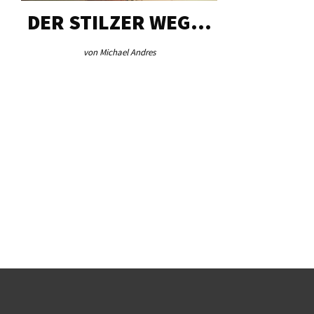
DER STILZER WEG…
AEB VI
von Michael Andres
von Re