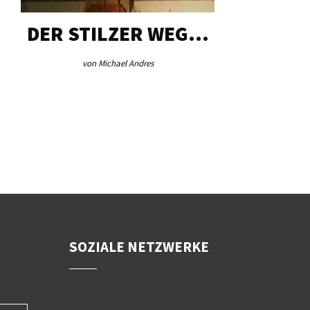
DER STILZER WEG…
AEB VI
von Michael Andres
von Re
SOZIALE NETZWERKE