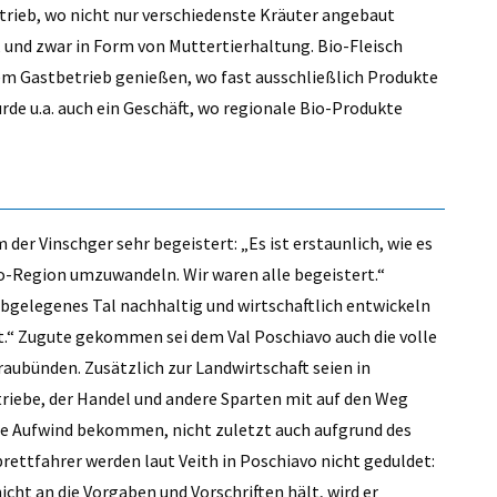
etrieb, wo nicht nur verschiedenste Kräuter angebaut
, und zwar in Form von Muttertierhaltung. Bio-Fleisch
nem Gastbetrieb genießen, wo fast ausschließlich Produkte
rde u.a. auch ein Geschäft, wo regionale Bio-Produkte
der Vinschger sehr begeistert: „Es ist erstaunlich, wie es
Bio-Region umzuwandeln. Wir waren alle begeistert.“
n abgelegenes Tal nachhaltig und wirtschaftlich entwickeln
“ Zugute gekommen sei dem Val Poschiavo auch die volle
aubünden. Zusätzlich zur Landwirtschaft seien in
riebe, der Handel und andere Sparten mit auf den Weg
 Aufwind bekommen, nicht zuletzt auch aufgrund des
brettfahrer werden laut Veith in Poschiavo nicht geduldet:
icht an die Vorgaben und Vorschriften hält, wird er