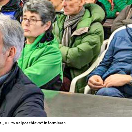
t „100 % Valposchiavo“ informieren.