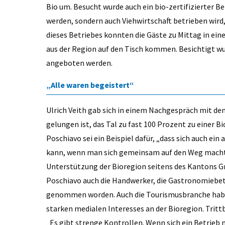
Bio um. Besucht wurde auch ein bio-zertifizierter B
werden, sondern auch Viehwirtschaft betrieben wird
dieses Betriebes konnten die Gäste zu Mittag in ei
aus der Region auf den Tisch kommen. Besichtigt wu
angeboten werden.
„Alle waren begeistert“
Ulrich Veith gab sich in einem Nachgespräch mit dem 
gelungen ist, das Tal zu fast 100 Prozent zu einer 
Poschiavo sei ein Beispiel dafür, „dass sich auch ei
kann, wenn man sich gemeinsam auf den Weg macht.
Unterstützung der Bioregion seitens des Kantons Gr
Poschiavo auch die Handwerker, die Gastronomiebet
genommen worden. Auch die Tourismusbranche habe
starken medialen Interesses an der Bioregion. Tritt
„Es gibt strenge Kontrollen. Wenn sich ein Betrieb n