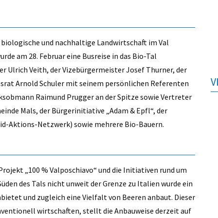
 biologische und nachhaltige Landwirtschaft im Val
rde am 28. Februar eine Busreise in das Bio-Tal
er Ulrich Veith, der Vizebürgermeister Josef Thurner, der
V
srat Arnold Schuler mit seinem persönlichen Referenten
rksobmann Raimund Prugger an der Spitze sowie Vertreter
inde Mals, der Bürgerinitiative „Adam & Epfl“, der
izid-Aktions-Netzwerk) sowie mehrere Bio-Bauern.
Projekt „100 % Valposchiavo“ und die Initiativen rund um
üden des Tals nicht unweit der Grenze zu Italien wurde ein
bietet und zugleich eine Vielfalt von Beeren anbaut. Dieser
nventionell wirtschaften, stellt die Anbauweise derzeit auf