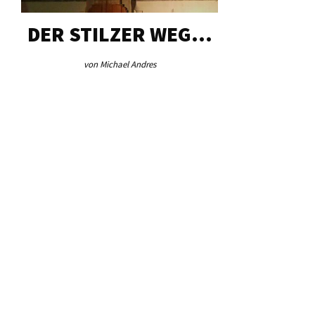
DER STILZER WEG…
AEB VI
von Michael Andres
von Re