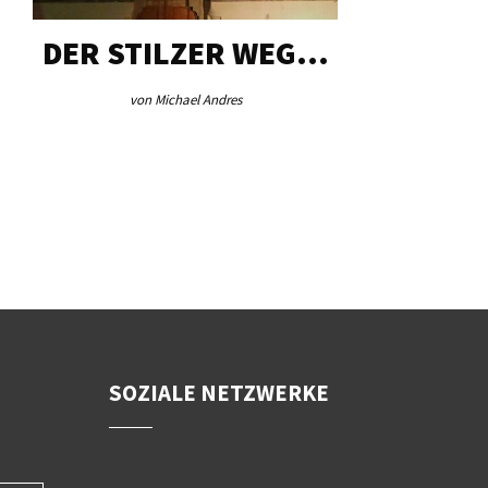
DER STILZER WEG…
AEB VI
von Michael Andres
von Re
SOZIALE NETZWERKE