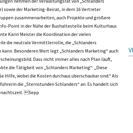
ltungen nehmen der Verwaltungsrat von ­„Schlanders
 sowie der Marketing-Beirat, in dem 16 Vertreter
gruppen zusammenarbeiten, auch Projekte und größere
in Info-Point in der Nähe der Bushaltestelle beim Kulturhaus
nte Karin Meister die Koordination der vielen
e die neutrale Vermittlerrolle, die „Schlanders
V
 kann. Besonderen Wert legt „Schlanders Marketing“ auch
rscheinungsbild. Dass nicht immer alles nach Plan läuft,
obte die Tätigkeit von „Schlanders Marketing“: „Diese
ße Hilfe, wobei die Kosten durchaus überschaubar sind.“ Als
ührerin die „Sternstunden Schlanders“ an. Es handelt sich
hnachtszeit. Sepp