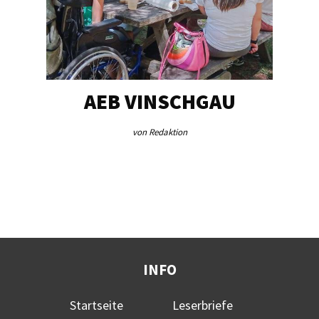
EG…
AEB VINSCHGAU
V
von Redaktion
INFO
Startseite
Leserbriefe