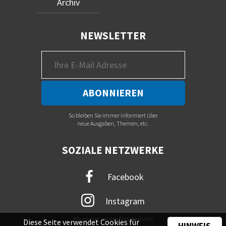
Archiv
NEWSLETTER
So bleiben Sie immer informiert über
neue Ausgaben, Themen, etc.
SOZIALE NETZWERKE
Facebook
Instagram
Mit immer neuem Newsfeed wird
Diese Seite verwendet Cookies für