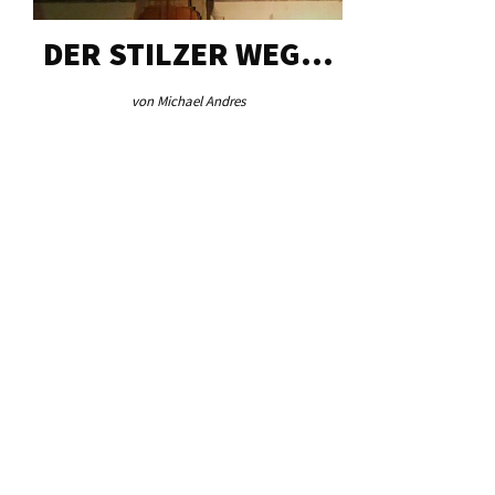
DER STILZER WEG…
AEB VI
von Michael Andres
von Re