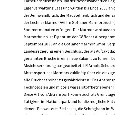
Tarnellerbrückebruch und der Nesselwandbruch liegen
Eigenverwaltung Laas und wurden bis Ende 2033 an 
der Jennwandbruch, der Madstehlenbruch und der Zir
der Lechner Marmor AG. Im Göflaner Marmorbruch (ca
Sommermonaten erfolgen. Der Marmor wird ausschli
Marmorbruch ist Eigentum der Göflaner Alpengenos
September 2033 an die Göflaner Marmor GmbH verpa
Landesregierung einen Beschluss, der als Auftakt d
genannten Brüche in eine neue Zukunft zu führen. Da
Absichtserklärung ausgearbeitet. LR Arnold Schule
Abtransport des Marmors zukünftig über ein einzi
alle Bruchbetreiber zu gewährleisten.“ Der Abtrans
Technologien und mittels wasserstoffbetriebener Tr
Diese Art von Abtransport könne auch als Grundlage
Tätigkeit im Nationalpark und für die mögliche En
dienen. Ein weiteres Ziel sei es, die Schrägbahn im