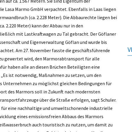
 auf ca. 1.567 Metern. Sie sind Eigentum der
die Lasa Marmo GmbH verpachtet. Ebenfalls in Laas liegen
mwandbruch (ca. 2.228 Meter). Die Abbaurechte liegen bei
. 2.220 Meter) kann der Abbau nur in den
eßlich mit Lastkraftwagen zu Tal gebracht. Der Göflaner
senschaft und Eigenverwaltung Göflan und wurde bis
V
chtet. Am 27. November fasste die geschäftsführende
azu gewertet wird, den Marmorabtransport für alle
für haben alle an diesen Brüchen Beteiligten eine
r: „Es ist notwendig, Maßnahmen zu setzen, um den
ges Unternehmen zu möglichst gleichen Bedingungen für
port des Marmors soll in Zukunft nach modernsten
ansportfahrzeuge über die Straße erfolgen, sagt Schuler.
 für eine nachhaltige und umweltschonende industrielle
twicklung eines emissionsfreien Abbaus des Marmors
 Weißwasserbruch auch touristisch zu nutzen, um damit zu