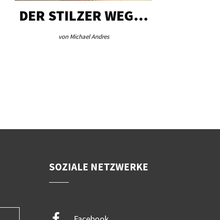
DER STILZER WEG…
AEB VI
von Michael Andres
von Re
SOZIALE NETZWERKE
Facebook