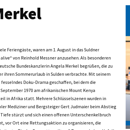
Merkel
ele Feriengäste, waren am 1. August in das Suldner
 alive“ von Reinhold Messner anzusehen. Als besonderen
eutsche Bundeskanzlerin Angela Merkel begrüßen, die zu
r ihren Sommerurlaub in Sulden verbrachte. Mit seinem
in fesselndes Doku-Drama geschaffen, bei dem die
im September 1970 am afrikanischen Mount Kenya
l in Afrika statt. Mehrere Schlüsselszenen wurden in
iroler Mediziner und Bergsteiger Gert Judmaier beim Abstieg
Tiefe stürzt und sich einen offenen Unterschenkelbruch
, vor Ort eine Rettungsaktion zu organisieren, die