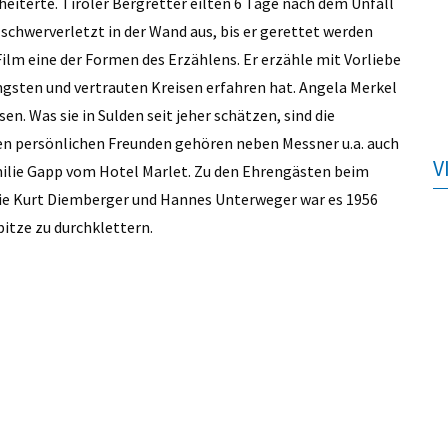
heiterte. Tiroler Bergretter eilten 6 Tage nach dem Unfall
 schwerverletzt in der Wand aus, bis er gerettet werden
Film eine der Formen des Erzählens. Er erzähle mit Vorliebe
engsten und vertrauten Kreisen erfahren hat. Angela Merkel
. Was sie in Sulden seit jeher schätzen, sind die
ren persönlichen Freunden gehören neben Messner u.a. auch
V
milie Gapp vom Hotel Marlet. Zu den Ehrengästen beim
e Kurt Diemberger und Hannes Unterweger war es 1956
itze zu durchklettern.