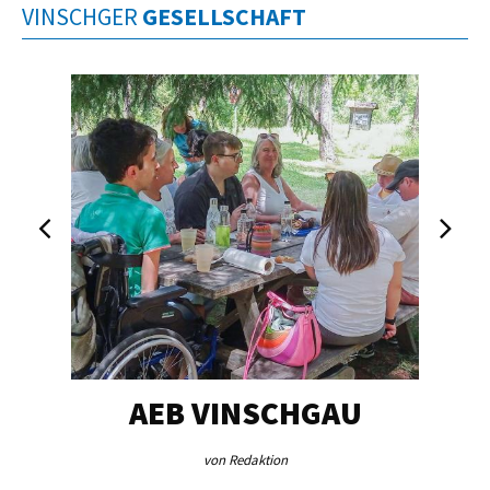
VINSCHGER
GESELLSCHAFT
EG…
AEB VINSCHGAU
V
von Redaktion