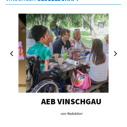
EG…
AEB VINSCHGAU
V
von Redaktion