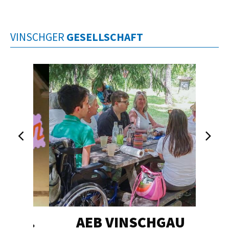
VINSCHGER
GESELLSCHAFT
EG…
AEB VINSCHGAU
V