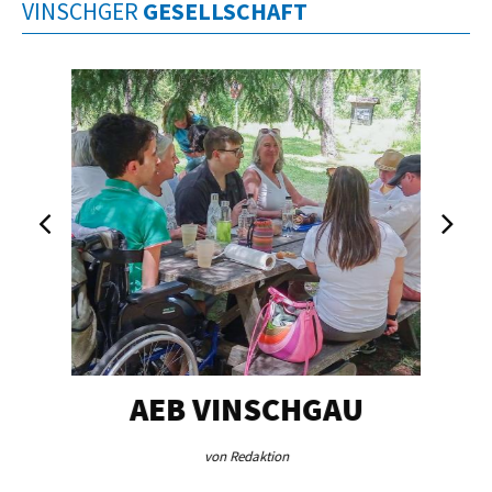
VINSCHGER
GESELLSCHAFT
EG…
AEB VINSCHGAU
V
von Redaktion