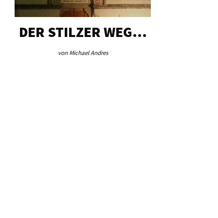
DER STILZER WEG…
AEB VINS
von Michael Andres
von Redaktio