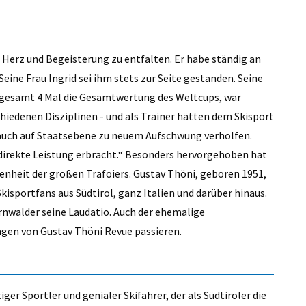
 Herz und Begeisterung zu entfalten. Er habe ständig an
eine Frau Ingrid sei ihm stets zur Seite gestanden. Seine
nsgesamt 4 Mal die Gesamtwertung des Weltcups, war
iedenen Disziplinen - und als Trainer hätten dem Skisport
 auch auf Staatsebene zu neuem Aufschwung verholfen.
direkte Leistung erbracht.“ Besonders hervorgehoben hat
nheit der großen Trafoiers. Gustav Thöni, geboren 1951,
kisportfans aus Südtirol, ganz Italien und darüber hinaus.
Durnwalder seine Laudatio. Auch der ehemalige
ungen von Gustav Thöni Revue passieren.
er Sportler und genialer Skifahrer, der als Südtiroler die