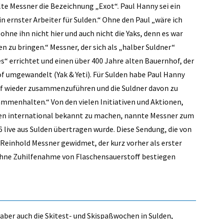
te Messner die Bezeichnung „Exot“. Paul Hanny sei ein
n ernster Arbeiter für Sulden.“ Ohne den Paul „wäre ich
hne ihn nicht hier und auch nicht die Yaks, denn es war
en zu bringen.“ Messner, der sich als „halber Suldner“
“ errichtet und einen über 400 Jahre alten Bauernhof, der
of umgewandelt (Yak & Yeti). Für Sulden habe Paul Hanny
orf wieder zusammenzuführen und die Suldner davon zu
ammenhalten.“ Von den vielen Initiativen und Aktionen,
den international bekannt zu machen, nannte Messner zum
6 live aus Sulden übertragen wurde. Diese Sendung, die von
 Reinhold Messner gewidmet, der kurz vorher als erster
 ohne Zuhilfenahme von Flaschensauerstoff bestiegen
aber auch die Skitest- und Skispaßwochen in Sulden,