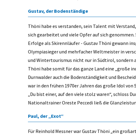
Gustav, der Bodenständige
Thöni habe es verstanden, sein Talent mit Verstand,
sich gearbeitet und viele Opfer auf sich genommen. S
Erfolge als Skirennläufer - Gustav Thöni gewann i
Olympiasieger und mehrfacher Weltmeister in versch
und Wintertourismus nicht nur in Südtirol, sondern
Thöni habe somit für das ganze Land eine „große in
Durnwalder auch die Bodenständigkeit und Bescheide
war in den frühen 1970er Jahren das große Idol von S
„Du bist einer, auf den viele stolz waren“, schloss 
Nationaltrainer Oreste Peccedi ließ die Glanzleist
Paul, der „Exot“
Für Reinhold Messner war Gustav Thöni „ein großartig