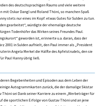
edien des deutschsprachigen Raums und viele weitere
men mit Oskar Dangl und Roland Thöni, so manchen Spaß
nny stets nur eines im Kopf: etwas Gutes für Sulden zu tun.
ulden gearbeitet“, würdigte der ehemalige deutsche
Jürgen Todenhöfer das Wirken seines Freundes Paul.
gskurort“ geworden ist, erinnerte u.a. daran, dass der
ärz 2001 in Sulden aufhielt, den Paul immer als „President
zlerin Angela Merkel die Hälfte des Apfelstrudels, den sie
ür Paul Hanny übrig ließ.
onderen Begebenheiten und Episoden aus dem Leben der
 einige Autogrammkarten zurück, die der damalige Skistar
v Thöni sei Dank seiner Karriere zu einem „Werbeträger für
f die sportlichen Erfolge von Gustav Thöni und an jene