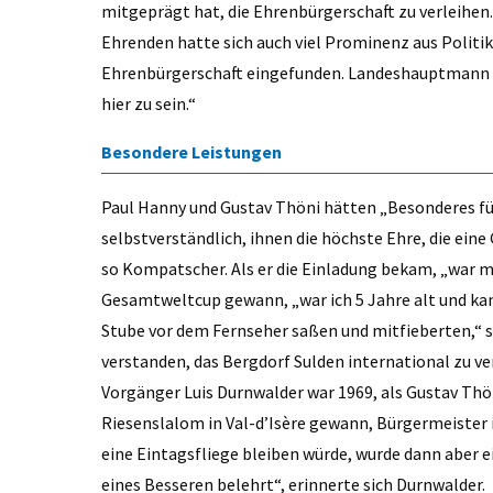
mitgeprägt hat, die Ehrenbürgerschaft zu verleihe
Ehrenden hatte sich auch viel Prominenz aus Politik
Ehrenbürgerschaft eingefunden. Landeshauptmann A
hier zu sein.“
Besondere Leistungen
Paul Hanny und Gustav Thöni hätten „Besonderes für 
selbstverständlich, ihnen die höchste Ehre, die ei
so Kompatscher. Als er die Einladung bekam, „war me
Gesamtweltcup gewann, „war ich 5 Jahre alt und kann
Stube vor dem Fernseher saßen und mitfieberten,“
verstanden, das Bergdorf Sulden international zu 
Vorgänger Luis Durnwalder war 1969, als Gustav Th
Riesenslalom in Val-d’Isère gewann, Bürgermeister i
eine Eintagsfliege bleiben würde, wurde dann aber e
eines Besseren belehrt“, erinnerte sich Durnwalder.