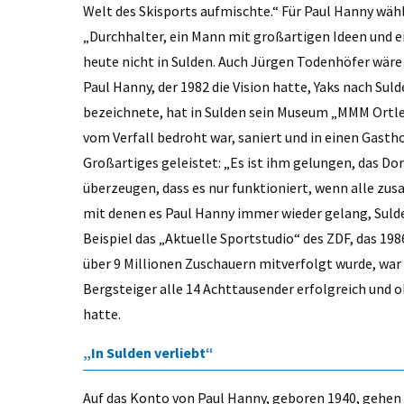
Welt des Skisports aufmischte.“ Für Paul Hanny wähl
„Durchhalter, ein Mann mit großartigen Ideen und ei
heute nicht in Sulden. Auch Jürgen Todenhöfer wäre o
Paul Hanny, der 1982 die Vision hatte, Yaks nach Suld
bezeichnete, hat in Sulden sein Museum „MMM Ortles
vom Verfall bedroht war, saniert und in einen Gasth
Großartiges geleistet: „Es ist ihm gelungen, das D
überzeugen, dass es nur funktioniert, wenn alle zus
mit denen es Paul Hanny immer wieder gelang, Sul
Beispiel das „Aktuelle Sportstudio“ des ZDF, das 198
über 9 Millionen Zuschauern mitverfolgt wurde, war
Bergsteiger alle 14 Achttausender erfolgreich und
hatte.
„In Sulden verliebt“
Auf das Konto von Paul Hanny, geboren 1940, gehen 