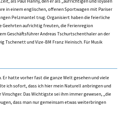
eit, als Paul Hanny, den er als „aufrichtigen und loyalen
ahre in einem englischen, offenen Sportwagen mit Pariser
ngen Pelzmantel trug. Organisiert haben die feierliche
e Geehrten aufrichtig freuten, die Ferienregion
dem Geschäftsführer Andreas Tschurtschenthaler an der
g Tschenett und Vize-BM Franz Heinisch. Für Musik
. Er hatte vorher fast die ganze Welt gesehen und viele
e ich sofort, dass ich hier mein Naturell anbringen und
 Vinschger. Das Wichtigste sei ihm immer gewesen, „die
ugen, dass man nur gemeinsam etwas weiterbringen