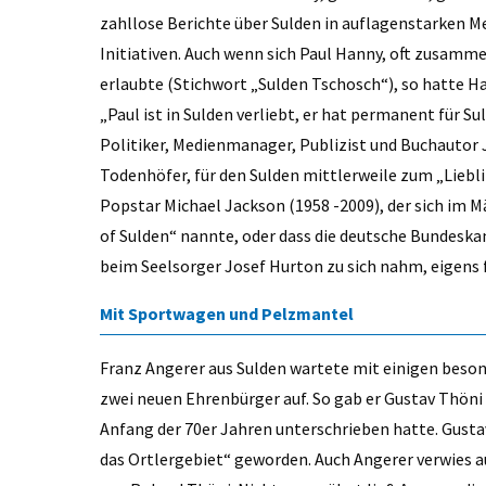
zahllose Berichte über Sulden in auflagenstarken M
Initiativen. Auch wenn sich Paul Hanny, oft zusam
erlaubte (Stichwort „Sulden Tschosch“), so hatte Ha
„Paul ist in Sulden verliebt, er hat permanent für S
Politiker, Medienmanager, Publizist und Buchautor 
Todenhöfer, für den Sulden mittlerweile zum „Lieblin
Popstar Michael Jackson (1958 -2009), der sich im M
of Sulden“ nannte, oder dass die deutsche Bundeskan
beim Seelsorger Josef Hurton zu sich nahm, eigens f
Mit Sportwagen und Pelzmantel
Franz Angerer aus Sulden wartete mit einigen bes
zwei neuen Ehrenbürger auf. So gab er Gustav Thöni
Anfang der 70er Jahren unterschrieben hatte. Gusta
das Ortlergebiet“ geworden. Auch Angerer verwies au