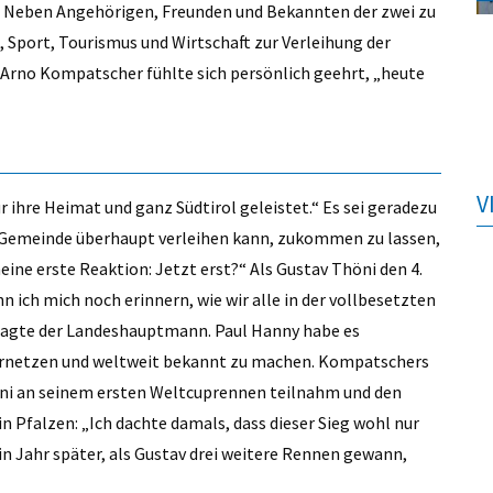
n. Neben Angehörigen, Freunden und Bekannten der zwei zu
, Sport, Tourismus und Wirtschaft zur Verleihung der
rno Kompatscher fühlte sich persönlich geehrt, „heute
V
ihre Heimat und ganz Südtirol geleistet.“ Es sei geradezu
ne Gemeinde überhaupt verleihen kann, zukommen zu lassen,
ine erste Reaktion: Jetzt erst?“ Als Gustav Thöni den 4.
 ich mich noch erinnern, wie wir alle in der vollbesetzten
 sagte der Landeshauptmann. Paul Hanny habe es
vernetzen und weltweit bekannt zu machen. Kompatschers
öni an seinem ersten Weltcuprennen teilnahm und den
n Pfalzen: „Ich dachte damals, dass dieser Sieg wohl nur
in Jahr später, als Gustav drei weitere Rennen gewann,