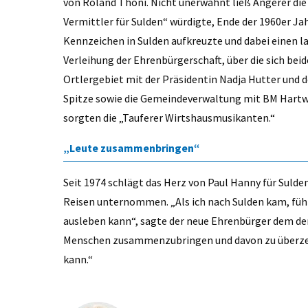
von Roland Thöni. Nicht unerwähnt ließ Angerer die Z
Vermittler für Sulden“ würdigte, Ende der 1960er J
Kennzeichen in Sulden aufkreuzte und dabei einen la
Verleihung der Ehrenbürgerschaft, über die sich beid
Ortlergebiet mit der Präsidentin Nadja Hutter und 
Spitze sowie die Gemeindeverwaltung mit BM Hartwi
sorgten die „Tauferer Wirtshausmusikanten.“
„Leute zusammenbringen“
Seit 1974 schlägt das Herz von Paul Hanny für Sulden
Reisen unternommen. „Als ich nach Sulden kam, fühlt
ausleben kann“, sagte der neue Ehrenbürger dem der
Menschen zusammenzubringen und davon zu überze
kann.“