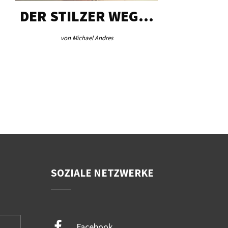
DER STILZER WEG…
AEB VI
von Michael Andres
von Re
SOZIALE NETZWERKE
Facebook