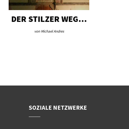
DER STILZER WEG…
AEB VI
von Michael Andres
von Re
SOZIALE NETZWERKE