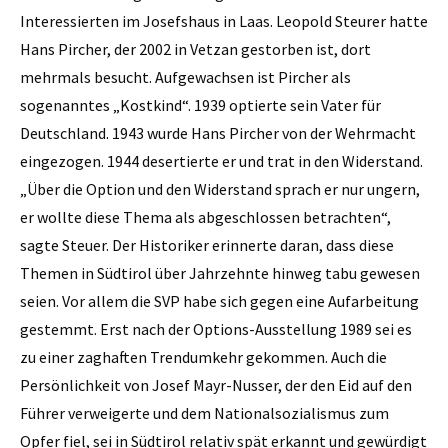
Interessierten im Josefshaus in Laas. Leopold Steurer hatte
Hans Pircher, der 2002 in Vetzan gestorben ist, dort
mehrmals besucht. Aufgewachsen ist Pircher als
sogenanntes „Kostkind“. 1939 optierte sein Vater für
Deutschland. 1943 wurde Hans Pircher von der Wehrmacht
eingezogen. 1944 desertierte er und trat in den Widerstand.
„Über die Option und den Widerstand sprach er nur ungern,
er wollte diese Thema als abgeschlossen betrachten“,
sagte Steuer. Der Historiker erinnerte daran, dass diese
Themen in Südtirol über Jahrzehnte hinweg tabu gewesen
seien. Vor allem die SVP habe sich gegen eine Aufarbeitung
gestemmt. Erst nach der Options-Ausstellung 1989 sei es
zu einer zaghaften Trendumkehr gekommen. Auch die
Persönlichkeit von Josef Mayr-Nusser, der den Eid auf den
Führer verweigerte und dem Nationalsozialismus zum
Opfer fiel, sei in Südtirol relativ spät erkannt und gewürdigt