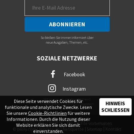
So bleiben Sie immer informiert über
neue Ausgaben, Themen, etc.
SOZIALE NETZWERKE
Facebook
Instagram
Mit immer neuem Newsfeed wird
Diese Seite verwendet Cookies für
HINWEIS
unsere Online-Community begeistert
funktionale und analytische Zwecke. Lesen
SCHLIESSEN
Sie unsere
Cookie-Richtlinien
für weitere
Informationen. Durch die Nutzung dieser
der Vinschger © 2026 - Alle Rechte vorbehalten
Website erklären Sie sich damit
©
piloly.com
|
Impressum
|
Netiquette
|
Sitemap
|
Kontakt
einverstanden.