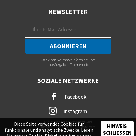
NEWSLETTER
So bleiben Sie immer informiert über
neue Ausgaben, Themen, etc.
SOZIALE NETZWERKE
Facebook
Instagram
Mit immer neuem Newsfeed wird
Diese Seite verwendet Cookies für
HINWEIS
unsere Online-Community begeistert
funktionale und analytische Zwecke. Lesen
SCHLIESSEN