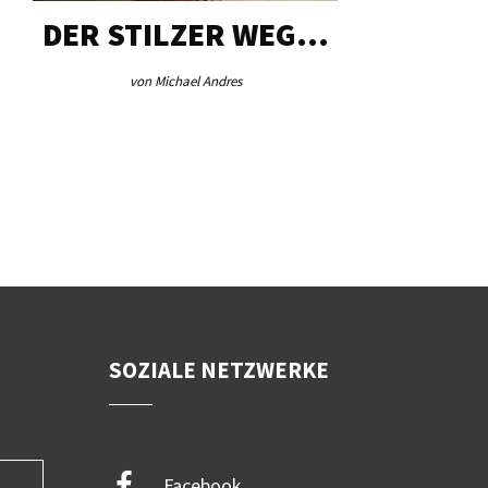
DER STILZER WEG…
AEB VI
von Michael Andres
von Re
SOZIALE NETZWERKE
Facebook