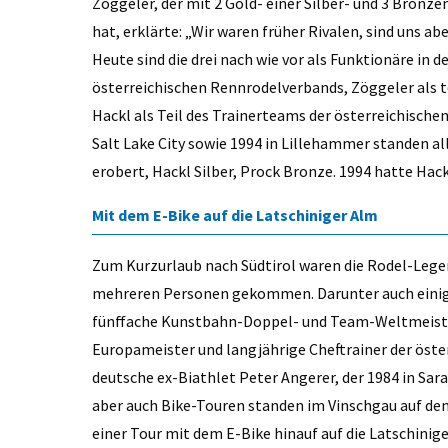
Zöggeler, der mit 2 Gold- einer Silber- und 3 Bronz
hat, erklärte: „Wir waren früher Rivalen, sind uns a
Heute sind die drei nach wie vor als Funktionäre in d
österreichischen Rennrodelverbands, Zöggeler als t
Hackl als Teil des Trainerteams der österreichisch
Salt Lake City sowie 1994 in Lillehammer standen a
erobert, Hackl Silber, Prock Bronze. 1994 hatte Hack
Mit dem E-Bike auf die Latschiniger Alm
Zum Kurzurlaub nach Südtirol waren die Rodel-Lege
mehreren Personen gekommen. Darunter auch einige
fünffache Kunstbahn-Doppel- und Team-Weltmeister 
Europameister und langjährige Cheftrainer der öste
deutsche ex-Biathlet Peter Angerer, der 1984 in Sar
aber auch Bike-Touren standen im Vinschgau auf d
einer Tour mit dem E-Bike hinauf auf die Latschin