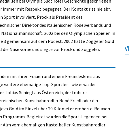
emedaillen bei Olympia Südtiroler Geschichte geschrieben
ber immer mit Respekt begegnet. Der Kontakt riss nie ab“.
en Sport involviert, Prock als Präsident des
echnischer Direktor des italienischen Rodelverbands und
en Nationalmannschaft. 2002 bei den Olympischen Spielen in
lle 3 gemeinsam auf dem Podest. 2002 hatte Zöggeler Gold
V
l die Nase vorne und siegte vor Prock und Zöggeler.
nden mit ihren Frauen und einem Freundeskreis aus
 weitere ehemalige Top-Sportler - wie etwa der
Tobias Schiegl aus Österreich, der frühere
rreichischen Kunstbahnrodler René Friedl oder der
ajevo Gold im Einzel über 20 Kilometer eroberte. Relaxen
em Programm. Begleitet wurden die Sport-Legenden bei
iger Alm vom ehemaligen Kastelbeller Kunstbahnrodler