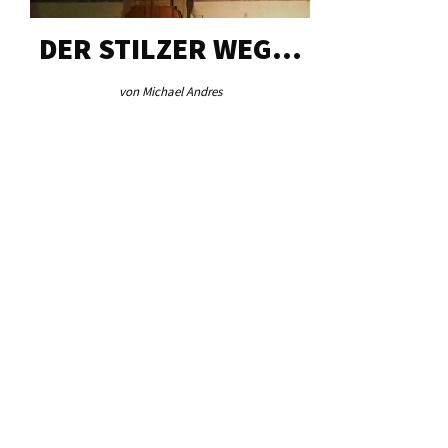
DER STILZER WEG…
AEB VI
von Michael Andres
von Re