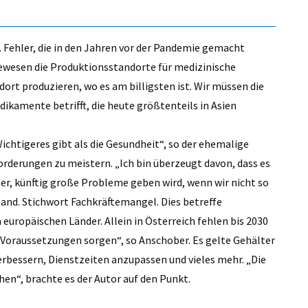
 Fehler, die in den Jahren vor der Pandemie gemacht
 gewesen die Produktionsstandorte für medizinische
ort produzieren, wo es am billigsten ist. Wir müssen die
ikamente betrifft, die heute größtenteils in Asien
ichtigeres gibt als die Gesundheit“, so der ehemalige
orderungen zu meistern. „Ich bin überzeugt davon, dass es
er, künftig große Probleme geben wird, wenn wir nicht so
Wand. Stichwort Fachkräftemangel. Dies betreffe
n europäischen Länder. Allein in Österreich fehlen bis 2030
e Voraussetzungen sorgen“, so Anschober. Es gelte Gehälter
verbessern, Dienstzeiten anzupassen und vieles mehr. „Die
chen“, brachte es der Autor auf den Punkt.