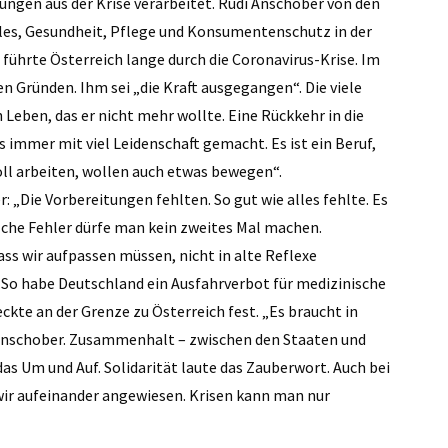
rungen aus der Krise verarbeitet. Rudi Anschober von den
ales, Gesundheit, Pflege und Konsumentenschutz in der
führte Österreich lange durch die Coronavirus-Krise. Im
en Gründen. Ihm sei „die Kraft ausgegangen“. Die viele
 Leben, das er nicht mehr wollte. Eine Rückkehr in die
es immer mit viel Leidenschaft gemacht. Es ist ein Beruf,
voll arbeiten, wollen auch etwas bewegen“.
: „Die Vorbereitungen fehlten. So gut wie alles fehlte. Es
che Fehler dürfe man kein zweites Mal machen.
ss wir aufpassen müssen, nicht in alte Reflexe
. So habe Deutschland ein Ausfahrverbot für medizinische
kte an der Grenze zu Österreich fest. „Es braucht in
 Anschober. Zusammenhalt – zwischen den Staaten und
as Um und Auf. Solidarität laute das Zauberwort. Auch bei
ir aufeinander angewiesen. Krisen kann man nur