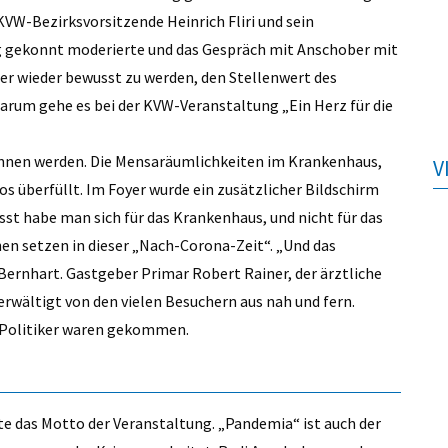
KVW-Bezirksvorsitzende Heinrich Fliri und sein
ung gekonnt moderierte und das Gespräch mit Anschober mit
mer wieder bewusst zu werden, den Stellenwert des
arum gehe es bei der KVW-Veranstaltung „Ein Herz für die
nnen werden. Die Mensaräumlichkeiten im Krankenhaus,
V
os überfüllt. Im Foyer wurde ein zusätzlicher Bildschirm
st habe man sich für das Krankenhaus, und nicht für das
en setzen in dieser „Nach-Corona-Zeit“. „Und das
Bernhart. Gastgeber Primar Robert Rainer, der ärztliche
erwältigt von den vielen Besuchern aus nah und fern.
ge Politiker waren gekommen.
te das Motto der Veranstaltung. „Pandemia“ ist auch der