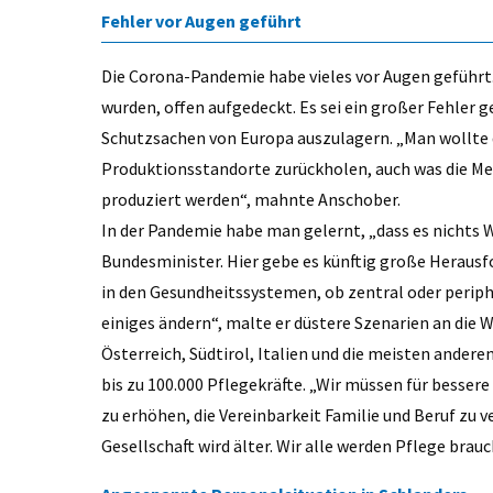
Fehler vor Augen geführt
Die Corona-Pandemie habe vieles vor Augen geführt.
wurden, offen aufgedeckt. Es sei ein großer Fehler
Schutzsachen von Europa auszulagern. „Man wollte d
Produktionsstandorte zurückholen, auch was die Med
produziert werden“, mahnte Anschober.
In der Pandemie habe man gelernt, „dass es nichts W
Bundesminister. Hier gebe es künftig große Herausf
in den Gesundheitssystemen, ob zentral oder periph
einiges ändern“, malte er düstere Szenarien an die 
Österreich, Südtirol, Italien und die meisten andere
bis zu 100.000 Pflegekräfte. „Wir müssen für besser
zu erhöhen, die Vereinbarkeit Familie und Beruf zu 
Gesellschaft wird älter. Wir alle werden Pflege brau