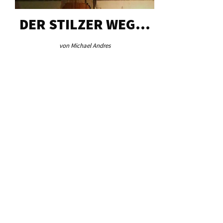
DER STILZER WEG…
AEB VI
von Michael Andres
von Re