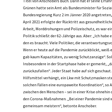
Titel von Anschobers Buch. Darin hat er seine Erfah
Grünen hatte sein Amt als Bundesminister für Sozi
Bundesregierung Kurz 2 im Jänner 2020 angetreten, 
April 2021 erfolgte der Rücktritt aus gesundheitlich
Arbeit, Morddrohungen und Polizeischutz, es war ein
Politik schließt der 62-Jährige aus. Aber: „Ich habe 
den es braucht. Viele Politiker, die verantwortungs
Wenn er heute auf die Pandemie zurückblickt, weiß er
gab kaum Kapazitäten, zu wenig Schutzanzüge“. Sol
Insbesondere in der Startphase habe er gemerkt, „da
zurückzufallen“. Jeder Staat habe auf sich geschaut
Hilfsmittel verhängt, ein Lkw mit Schutzmasken stec
solchen Fällen eine europaweite Koordination“, so
zwischen den Menschen – sei in einer Krise ohnehin d
den Corona-Maßnahmen. „Bei einer Pandemie sind w
gemeinsam meistern“, betonte Anschober.